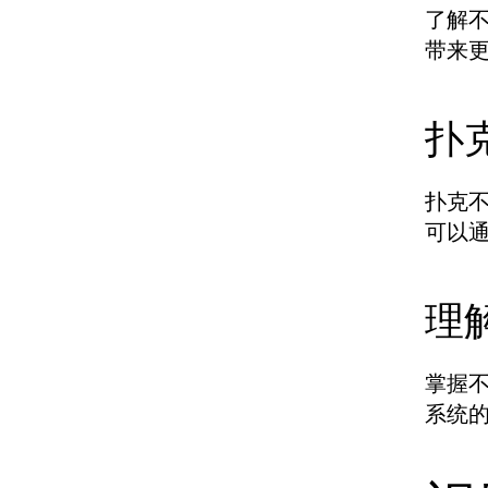
了解不
带来
扑
扑克
可以
理
掌握
系统