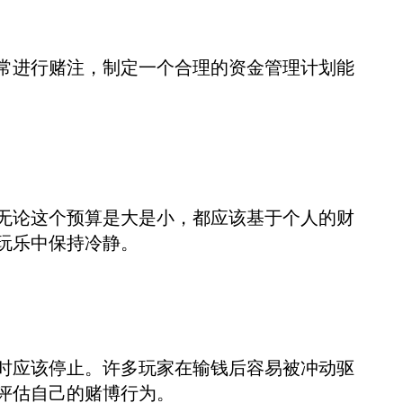
常进行赌注，制定一个合理的资金管理计划能
无论这个预算是大是小，都应该基于个人的财
玩乐中保持冷静。
时应该停止。许多玩家在输钱后容易被冲动驱
评估自己的赌博行为。