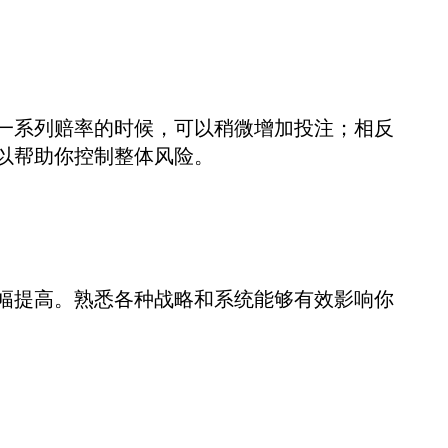
一系列赔率的时候，可以稍微增加投注；相反
以帮助你控制整体风险。
幅提高。熟悉各种战略和系统能够有效影响你