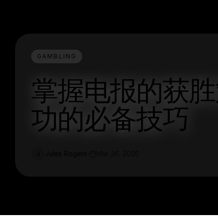
GAMBLING
掌握电报的获胜
功的必备技巧
Jules Rogers
Mar 26, 2026
J