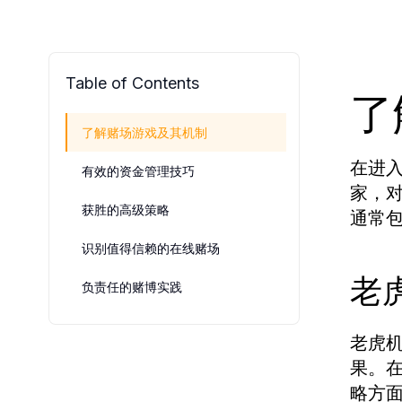
Table of Contents
了
了解赌场游戏及其机制
在进
有效的资金管理技巧
家，
获胜的高级策略
通常
识别值得信赖的在线赌场
老
负责任的赌博实践
老虎
果。
略方