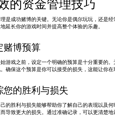
效的资金管理技巧
管理是成功赌博的关键。无论你是偶尔玩玩，还是经
效地延长你的游戏时间并提高整个体验的乐趣。
定赌博预算
开始游戏之前，设定一个明确的预算是十分重要的。
况。确保这个预算是你可以接受的损失，这能让你在
踪您的胜利与损失
自己的胜利与损失能够帮助你了解自己的表现以及何
从而导致更大的损失。通过准确记录，可以更清楚地