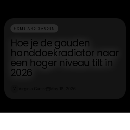
HOME AND GARDEN
Hoe je de gouden
handdoekradiator naar
een hoger niveau tilt in
2026
Virginia Curtis
May 18, 2026
V