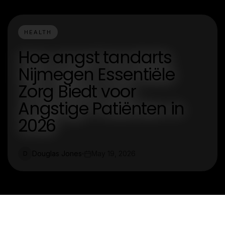
HEALTH
Hoe angst tandarts
Nijmegen Essentiële
Zorg Biedt voor
Angstige Patiënten in
2026
Douglas Jones
May 19, 2026
D