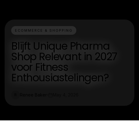
ECOMMERCE & SHOPPING
Blijft Unique Pharma
Shop Relevant in 2027
voor Fitness
Enthousiastelingen?
Renee Baker
May 4, 2026
R