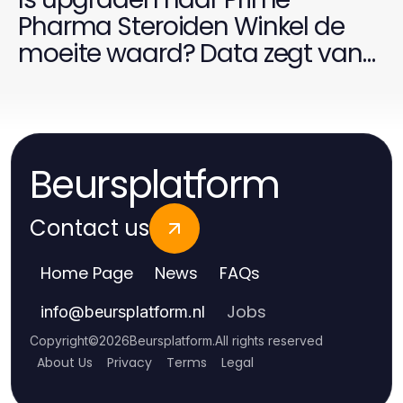
Pharma Steroiden Winkel de
moeite waard? Data zegt van
wel!
Beursplatform
Contact us
Home Page
News
FAQs
Jobs
info
@
beursplatform.nl
Copyright
©
2026
Beursplatform
.
All rights reserved
About Us
Privacy
Terms
Legal